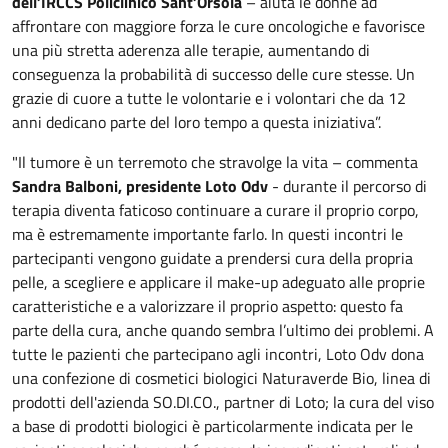
dell’IRCCS Policlinico Sant’Orsola
– aiuta le donne ad
affrontare con maggiore forza le cure oncologiche e favorisce
una più stretta aderenza alle terapie, aumentando di
conseguenza la probabilità di successo delle cure stesse. Un
grazie di cuore a tutte le volontarie e i volontari che da 12
anni dedicano parte del loro tempo a questa iniziativa”.
"Il tumore è un terremoto che stravolge la vita – commenta
Sandra Balboni, presidente Loto Odv
- durante il percorso di
terapia diventa faticoso continuare a curare il proprio corpo,
ma è estremamente importante farlo. In questi incontri le
partecipanti vengono guidate a prendersi cura della propria
pelle, a scegliere e applicare il make-up adeguato alle proprie
caratteristiche e a valorizzare il proprio aspetto: questo fa
parte della cura, anche quando sembra l’ultimo dei problemi. A
tutte le pazienti che partecipano agli incontri, Loto Odv dona
una confezione di cosmetici biologici Naturaverde Bio, linea di
prodotti dell'azienda SO.DI.CO., partner di Loto; la cura del viso
a base di prodotti biologici è particolarmente indicata per le