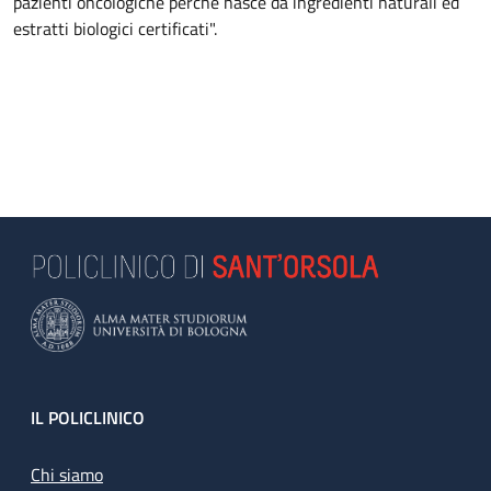
pazienti oncologiche perché nasce da ingredienti naturali ed
estratti biologici certificati".
Footer
IL POLICLINICO
Chi siamo