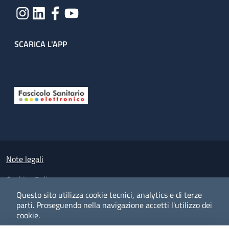
SCARICA L'APP
Useful links section
Small prints
Note legali
Cookies Policy
Questo sito utilizza cookie tecnici, analytics e di terze
Policy privacy e protezione del dato personale
parti.
Proseguendo nella navigazione accetti l'utilizzo dei
cookie.
Albo pretorio on-line