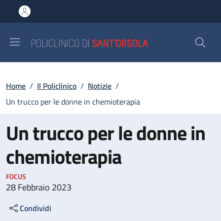
Salta al contenuto principale
Skip to footer content
Briciole di pane
Home
/
Il Policlinico
/
Notizie
/
Un trucco per le donne in chemioterapia
Un trucco per le donne in
chemioterapia
FOCUS
28 Febbraio 2023
Condividi