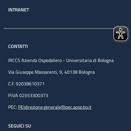
INTRANET
CONTATTI
IRCCS Azienda Ospedaliero - Universitaria di Bologna
Via Giuseppe Massarenti, 9, 40138 Bologna
C.F. 92038610371
P.IVA 02553300373
PEC:
PEIdirezione.generale@pec.aosp.bo.it
SEGUICI SU