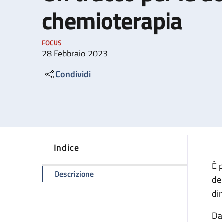
chemioterapia
FOCUS
28 Febbraio 2023
Condividi
Indice
È 
della pagina Un trucco per le donne i
Descrizione
de
di
Da