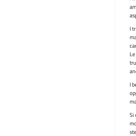
am
as
I 
ma
ca
Le
tr
an
I 
op
ma
Si
mo
st