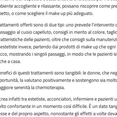
biente accogliente e rilassante, possano riscoprire come pren
petto, o come scegliere il make up più adeguato.
trattamenti offerti sono di due tipi: uno prevede l’intervento
ssaggio al cuoio capelluto, consigli in merito al colore, tagli
ratteristiche delle pazienti, oltre che consigli sulla manuten
 estetiste invece, partendo dai prodotti di make up che ogni
ucco, mostrando i singoli passaggi, in modo che le pazienti s
che a casa.
benefici di questi trattamenti sono tangibili: le donne, che n
portunità, la valutano positivamente e sostengono sia molto 
ggiore serenità la chemioterapia.
 crea infatti tra estetiste, acconciatori, infermiere e pazient
lto confortante in un momento così difficile. È un dato tangib
esse e del proprio aspetto, nonostante gli effetti a volte deva