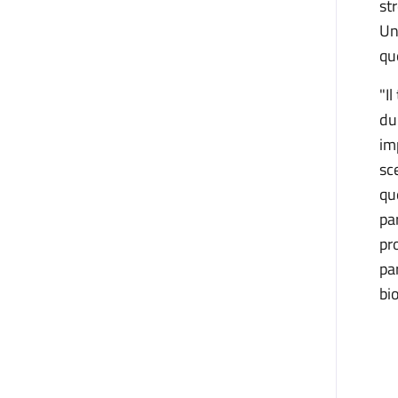
st
Un
que
"I
du
im
sc
qu
pa
pr
pa
bio