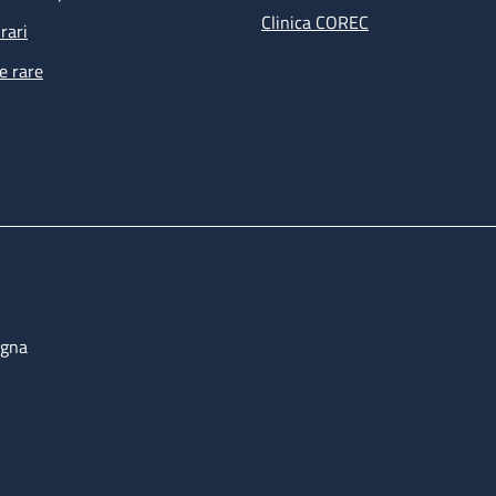
Clinica COREC
rari
e rare
ogna