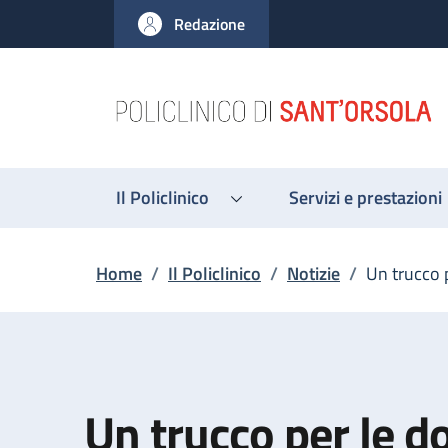
Salta al contenuto principale
Skip to footer content
Redazione
Il Policlinico
Servizi e prestazioni
Briciole di pane
Home
/
Il Policlinico
/
Notizie
/
Un trucco 
Un trucco per le d