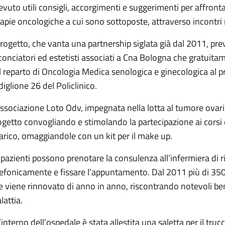
cevuto utili consigli, accorgimenti e suggerimenti per affrontar
rapie oncologiche a cui sono sottoposte, attraverso incontri 
 progetto, che vanta una partnership siglata già dal 2011, pre
conciatori ed estetisti associati a Cna Bologna che gratuitam
l reparto di Oncologia Medica senologica e ginecologica al pr
diglione 26 del Policlinico.
Associazione Loto Odv, impegnata nella lotta al tumore ovaric
ogetto convogliando e stimolando la partecipazione ai corsi 
arico, omaggiandole con un kit per il make up.
 pazienti possono prenotare la consulenza all’infermiera di r
lefonicamente e fissare l’appuntamento. Dal 2011 più di 350
e viene rinnovato di anno in anno, riscontrando notevoli benef
lattia.
l’interno dell’ospedale è stata allestita una saletta per il tru