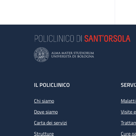
Footer
IL POLICLINICO
SERVI
Chi siamo
Malatti
Dove siamo
Visite 
Carta dei servizi
Tratta
Strutture
Cure pa