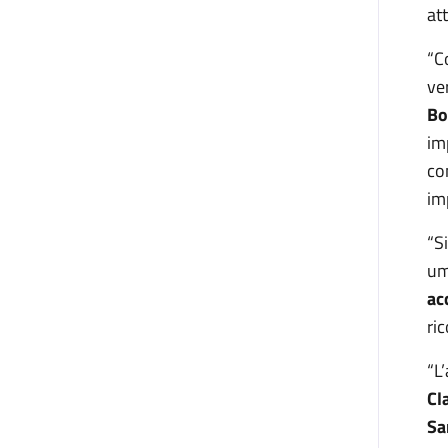
at
“C
ve
Bo
im
co
im
“S
um
ac
ri
“L
Cl
Sa