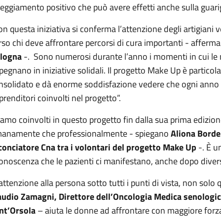
teggiamento positivo che può avere effetti anche sulla guari
on questa iniziativa si conferma l’attenzione degli artigiani 
rso chi deve affrontare percorsi di cura importanti - afferm
logna
-. Sono numerosi durante l’anno i momenti in cui le 
pegnano in iniziative solidali. Il progetto Make Up è partico
nsolidato e dà enorme soddisfazione vedere che ogni anno le 
prenditori coinvolti nel progetto”.
iamo coinvolti in questo progetto fin dalla sua prima edizione
anamente che professionalmente - spiegano
Aliona Bordei
conciatore Cna tra i volontari del progetto Make Up
-. È u
conoscenza che le pazienti ci manifestano, anche dopo divers
’attenzione alla persona sotto tutti i punti di vista, non solo 
audio Zamagni, Direttore dell’Oncologia Medica senologica
nt’Orsola
– aiuta le donne ad affrontare con maggiore forza