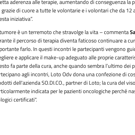
retta aderenza alle terapie, aumentando di conseguenza la pr
 grazie di cuore a tutte le volontarie e i volontari che da 12
sta iniziativa”.
l tumore è un terremoto che stravolge la vita – commenta
Sa
rante il percorso di terapia diventa faticoso continuare a c
portante farlo. In questi incontri le partecipanti vengono guid
egliere e applicare il make-up adeguato alle proprie caratteris
esto fa parte della cura, anche quando sembra l’ultimo dei pr
rtecipano agli incontri, Loto Odv dona una confezione di cosm
odotti dell'azienda SO.DI.CO., partner di Loto; la cura del viso
rticolarmente indicata per le pazienti oncologiche perché nas
logici certificati".