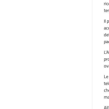
ri
te
Il
ac
de
pa
L’
pr
ov
Le
te
ch
ma
Al