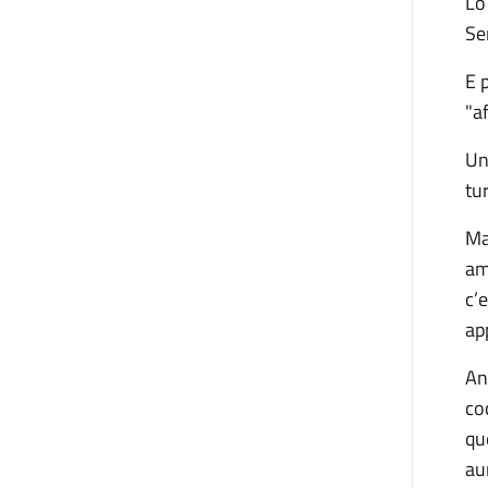
Lo
Se
E 
"a
Un
tur
Ma
am
c’
ap
An
co
qu
au