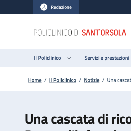
Salta al contenuto principale
Skip to footer content
Redazione
Il Policlinico
Servizi e prestazioni
Briciole di pane
Home
/
Il Policlinico
/
Notizie
/
Una cascata
Una cascata di rico