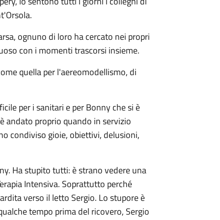
ry, lo sentono tutti i giorni i colleghi di
t'Orsola.
arsa, ognuno di loro ha cercato nei propri
ettuoso con i momenti trascorsi insieme.
i come quella per l'aereomodellismo, di
ile per i sanitari e per Bonny che si è
'è andato proprio quando in servizio
o condiviso gioie, obiettivi, delusioni,
nny. Ha stupito tutti: è strano vedere una
Terapia Intensiva. Soprattutto perché
rdita verso il letto Sergio. Lo stupore è
ualche tempo prima del ricovero, Sergio