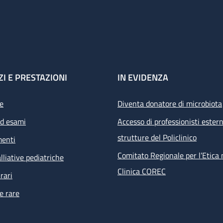
ZI E PRESTAZIONI
IN EVIDENZA
e
Diventa donatore di microbiota
ed esami
Accesso di professionisti estern
strutture del Policlinico
menti
Comitato Regionale per l’Etica 
lliative pediatriche
Clinica COREC
rari
e rare