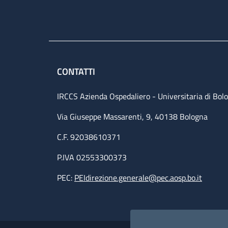
CONTATTI
IRCCS Azienda Ospedaliero - Universitaria di Bol
Via Giuseppe Massarenti, 9, 40138 Bologna
C.F. 92038610371
P.IVA 02553300373
PEC:
PEIdirezione.generale@pec.aosp.bo.it