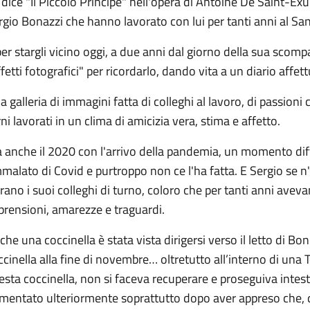
 dice "Il Piccolo Principe" nell'opera di Antoine De Saint-Exupe
rgio Bonazzi che hanno lavorato con lui per tanti anni al San
per stargli vicino oggi, a due anni dal giorno della sua scomp
ffetti fotografici" per ricordarlo, dando vita a un diario aff
a galleria di immagini fatta di colleghi al lavoro, di passion
ni lavorati in un clima di amicizia vera, stima e affetto.
 anche il 2020 con l'arrivo della pandemia, un momento diffic
malato di Covid e purtroppo non ce l'ha fatta. E Sergio se n
erano i suoi colleghi di turno, coloro che per tanti anni avevan
prensioni, amarezze e traguardi.
che una coccinella è stata vista dirigersi verso il letto di Bo
ccinella alla fine di novembre… oltretutto all’interno di una 
esta coccinella, non si faceva recuperare e proseguiva intesta
mentato ulteriormente soprattutto dopo aver appreso che, q