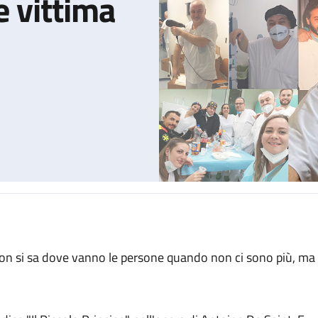
e vittima
iao Bonny, l'infermiere vittima del Covid
on si sa dove vanno le persone quando non ci sono più, ma 