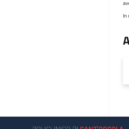
av
In
A