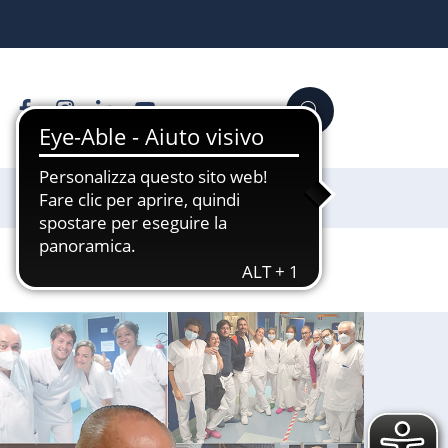
Facebook
Instagram
Linkedin
YouTube
Cerca
Sostienici