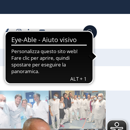
Facebook
Instagram
Linkedin
YouTube
Cerca
Sostienici