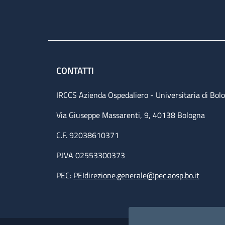
CONTATTI
IRCCS Azienda Ospedaliero - Universitaria di Bol
Via Giuseppe Massarenti, 9, 40138 Bologna
C.F. 92038610371
P.IVA 02553300373
PEC:
PEIdirezione.generale@pec.aosp.bo.it