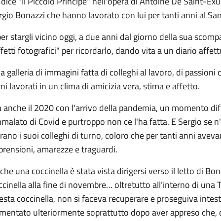
 dice "Il Piccolo Principe" nell'opera di Antoine De Saint-Exupe
rgio Bonazzi che hanno lavorato con lui per tanti anni al San
per stargli vicino oggi, a due anni dal giorno della sua scomp
ffetti fotografici" per ricordarlo, dando vita a un diario aff
a galleria di immagini fatta di colleghi al lavoro, di passion
ni lavorati in un clima di amicizia vera, stima e affetto.
 anche il 2020 con l'arrivo della pandemia, un momento diffic
malato di Covid e purtroppo non ce l'ha fatta. E Sergio se n
erano i suoi colleghi di turno, coloro che per tanti anni avevan
prensioni, amarezze e traguardi.
che una coccinella è stata vista dirigersi verso il letto di Bo
ccinella alla fine di novembre… oltretutto all’interno di una 
esta coccinella, non si faceva recuperare e proseguiva intesta
mentato ulteriormente soprattutto dopo aver appreso che, q