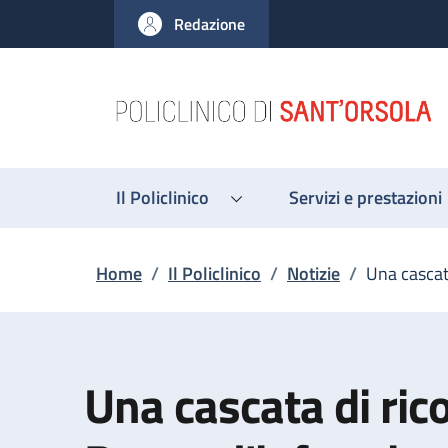
Salta al contenuto principale
Skip to footer content
Redazione
Il Policlinico
Servizi e prestazioni
Briciole di pane
Home
/
Il Policlinico
/
Notizie
/
Una cascata
Una cascata di rico