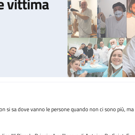
e vittima
iao Bonny, l'infermiere vittima del Covid
on si sa dove vanno le persone quando non ci sono più, ma 