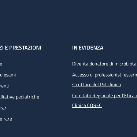
ZI E PRESTAZIONI
IN EVIDENZA
e
Diventa donatore di microbiota
ed esami
Accesso di professionisti estern
strutture del Policlinico
menti
Comitato Regionale per l’Etica 
lliative pediatriche
Clinica COREC
rari
e rare