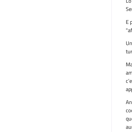
Lo
Se
E 
"a
Un
tur
Ma
am
c’
ap
An
co
qu
au