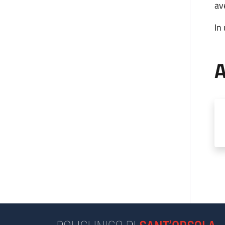
av
In
A