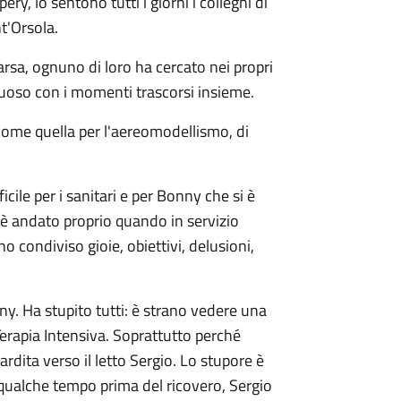
ry, lo sentono tutti i giorni i colleghi di
t'Orsola.
arsa, ognuno di loro ha cercato nei propri
ettuoso con i momenti trascorsi insieme.
i come quella per l'aereomodellismo, di
ile per i sanitari e per Bonny che si è
'è andato proprio quando in servizio
o condiviso gioie, obiettivi, delusioni,
nny. Ha stupito tutti: è strano vedere una
Terapia Intensiva. Soprattutto perché
rdita verso il letto Sergio. Lo stupore è
ualche tempo prima del ricovero, Sergio