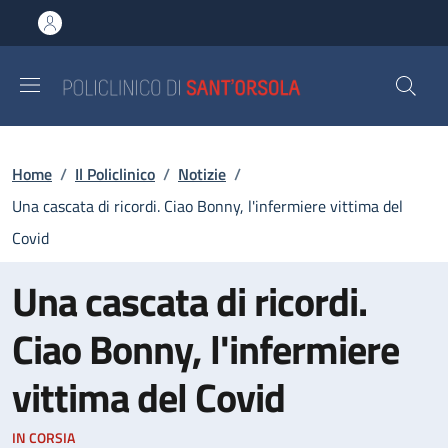
Salta al contenuto principale
Skip to footer content
Briciole di pane
Home
/
Il Policlinico
/
Notizie
/
Una cascata di ricordi. Ciao Bonny, l'infermiere vittima del
Covid
Una cascata di ricordi.
Ciao Bonny, l'infermiere
vittima del Covid
IN CORSIA