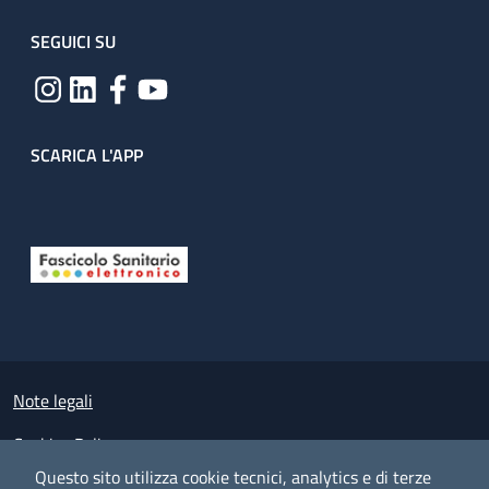
SEGUICI SU
SCARICA L'APP
Useful links section
Small prints
Note legali
Cookies Policy
Questo sito utilizza cookie tecnici, analytics e di terze
Policy privacy e protezione del dato personale