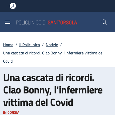
Salta al contenuto principale
Skip to footer content
Briciole di pane
Home
/
Il Policlinico
/
Notizie
/
Una cascata di ricordi. Ciao Bonny, l'infermiere vittima del
Covid
Una cascata di ricordi.
Ciao Bonny, l'infermiere
vittima del Covid
IN CORSIA