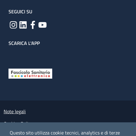
SEGUICI SU
SCARICA L'APP
Useful links section
Small prints
Note legali
Cookies Policy
Questo sito utilizza cookie tecnici, analytics e di terze
Policy privacy e protezione del dato personale