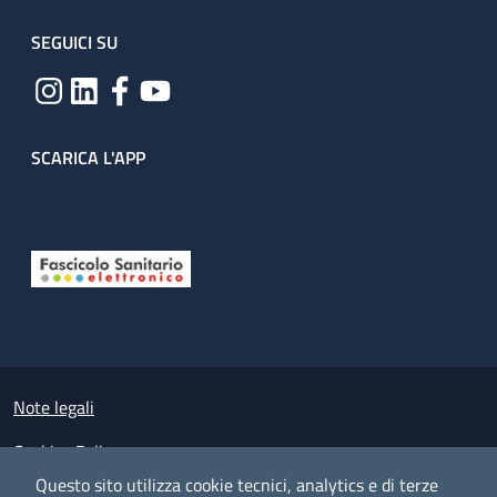
SEGUICI SU
SCARICA L'APP
Useful links section
Small prints
Note legali
Cookies Policy
Questo sito utilizza cookie tecnici, analytics e di terze
Policy privacy e protezione del dato personale