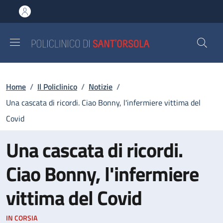
Salta al contenuto principale
Skip to footer content
Briciole di pane
Home
/
Il Policlinico
/
Notizie
/
Una cascata di ricordi. Ciao Bonny, l'infermiere vittima del
Covid
Una cascata di ricordi.
Ciao Bonny, l'infermiere
vittima del Covid
IN CORSIA