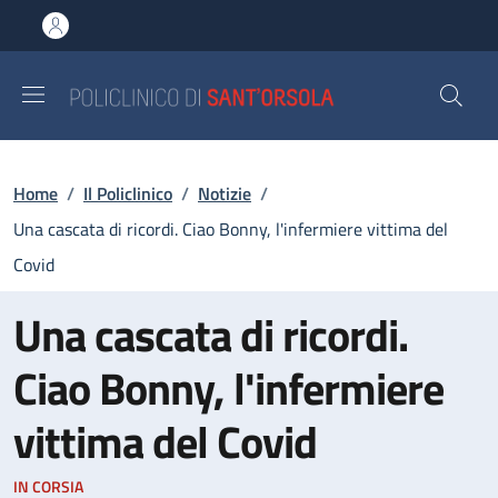
Salta al contenuto principale
Skip to footer content
Briciole di pane
Home
/
Il Policlinico
/
Notizie
/
Una cascata di ricordi. Ciao Bonny, l'infermiere vittima del
Covid
Una cascata di ricordi.
Ciao Bonny, l'infermiere
vittima del Covid
IN CORSIA