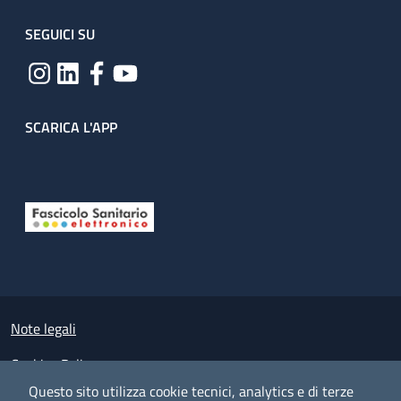
SEGUICI SU
SCARICA L'APP
Useful links section
Small prints
Note legali
Cookies Policy
Questo sito utilizza cookie tecnici, analytics e di terze
Policy privacy e protezione del dato personale