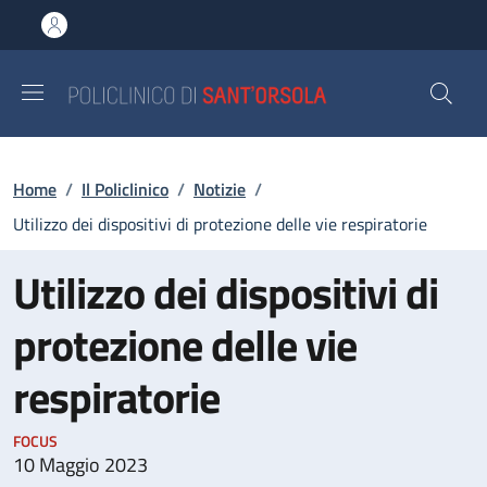
Salta al contenuto principale
Skip to footer content
Briciole di pane
Home
/
Il Policlinico
/
Notizie
/
Utilizzo dei dispositivi di protezione delle vie respiratorie
Utilizzo dei dispositivi di
protezione delle vie
respiratorie
FOCUS
10 Maggio 2023