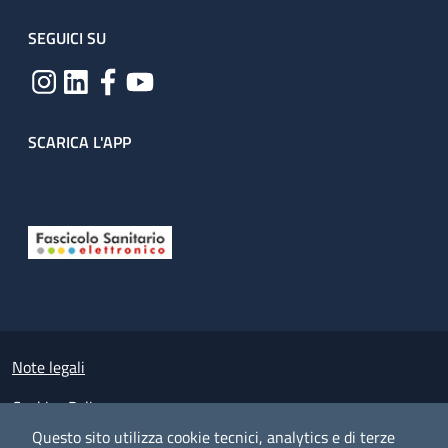
SEGUICI SU
SCARICA L'APP
Useful links section
Small prints
Note legali
Cookies Policy
Questo sito utilizza cookie tecnici, analytics e di terze
Policy privacy e protezione del dato personale