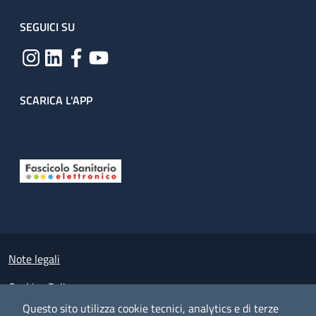
SEGUICI SU
SCARICA L'APP
Useful links section
Small prints
Note legali
Cookies Policy
Questo sito utilizza cookie tecnici, analytics e di terze
Policy privacy e protezione del dato personale