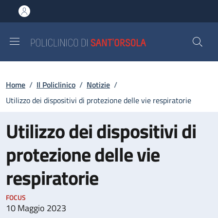
Salta al contenuto principale
Skip to footer content
Briciole di pane
Home
/
Il Policlinico
/
Notizie
/
Utilizzo dei dispositivi di protezione delle vie respiratorie
Utilizzo dei dispositivi di
protezione delle vie
respiratorie
FOCUS
10 Maggio 2023