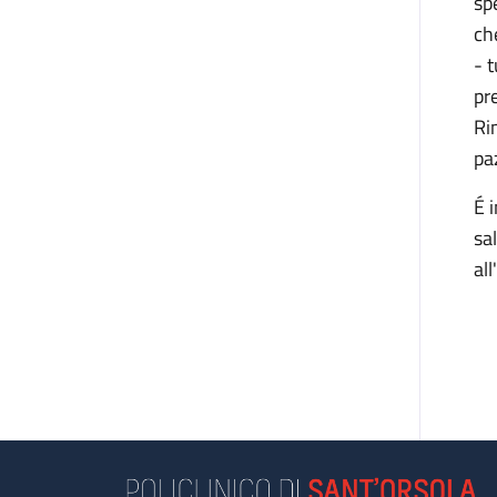
sp
ch
- 
pr
Rim
pa
É 
sa
al