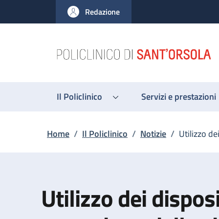
Salta al contenuto principale
Skip to footer content
Redazione
Il Policlinico
Servizi e prestazioni
Briciole di pane
Home
/
Il Policlinico
/
Notizie
/
Utilizzo de
Utilizzo dei disposi