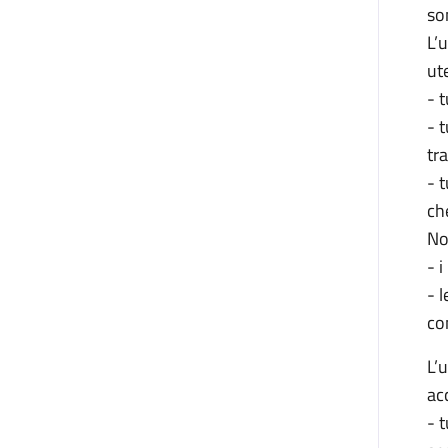
so
L’u
ute
- t
- 
tr
- 
ch
Non
- i
- 
co
L’u
ac
- t