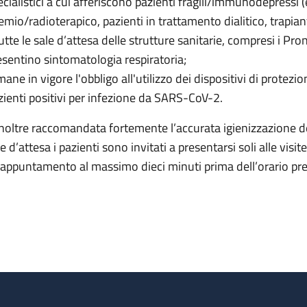
ecialistici a cui afferiscono pazienti fragili/immunodepressi 
emio/radioterapico, pazienti in trattamento dialitico, trapiant
tutte le sale d’attesa delle strutture sanitarie, compresi i P
esentino sintomatologia respiratoria;
ane in vigore l'obbligo all'utilizzo dei dispositivi di protezion
zienti positivi per infezione da SARS-CoV-2.
inoltre raccomandata fortemente l’accurata igienizzazione d
le d’attesa i pazienti sono invitati a presentarsi soli alle vis
l'appuntamento al massimo dieci minuti prima dell’orario pre