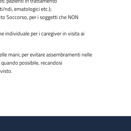
(es: pazienti in trattamento
i/ndi, ematologici etc.);
ronto Soccorso, per i soggetti che NON
e individuale per i caregiver in visita ai
elle mani; per evitare assembramenti nelle
ite quando possibile, recandosi
visto.