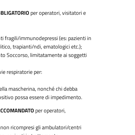
BLIGATORIO
per operatori, visitatori e
enti fragili/immunodepressi (es: pazienti in
ico, trapianti/ndi, ematologici etc.);
onto Soccorso, limitatamente ai soggetti
ie respiratorie per:
 della mascherina, nonché chi debba
positivo possa essere di impedimento.
ACCOMANDATO
per operatori,
ie non ricompresi gli ambulatori/centri