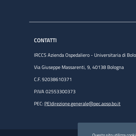
CONTATTI
IRCCS Azienda Ospedaliero - Universitaria di Bol
Via Giuseppe Massarenti, 9, 40138 Bologna
C.F. 92038610371
P.IVA 02553300373
PEC:
PEIdirezione.generale@pec.aosp.bo.it
Useful links section
Questo sito utilizza cookie