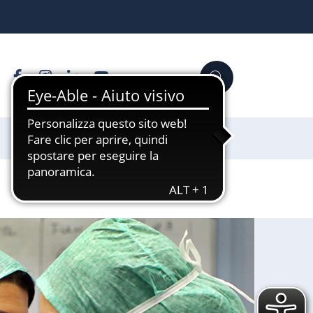
Facebook
Instagram
Linkedin
YouTube
Cerca
Sostienici