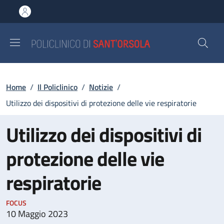
Salta al contenuto principale
Skip to footer content
Briciole di pane
Home
/
Il Policlinico
/
Notizie
/
Utilizzo dei dispositivi di protezione delle vie respiratorie
Utilizzo dei dispositivi di
protezione delle vie
respiratorie
FOCUS
10 Maggio 2023