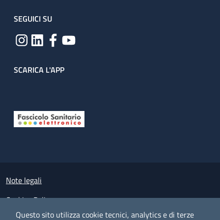
SEGUICI SU
SCARICA L'APP
Useful links section
Small prints
Note legali
Cookies Policy
Questo sito utilizza cookie tecnici, analytics e di terze
Policy privacy e protezione del dato personale