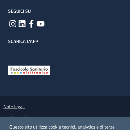
SEGUICI SU
SCARICA L'APP
Useful links section
Small prints
Note legali
Cookies Policy
Questo sito utilizza cookie tecnici, analytics e di terze
Policy privacy e protezione del dato personale