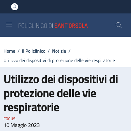
Salta al contenuto principale
Skip to footer content
Briciole di pane
Home
/
Il Policlinico
/
Notizie
/
Utilizzo dei dispositivi di protezione delle vie respiratorie
Utilizzo dei dispositivi di
protezione delle vie
respiratorie
FOCUS
10 Maggio 2023