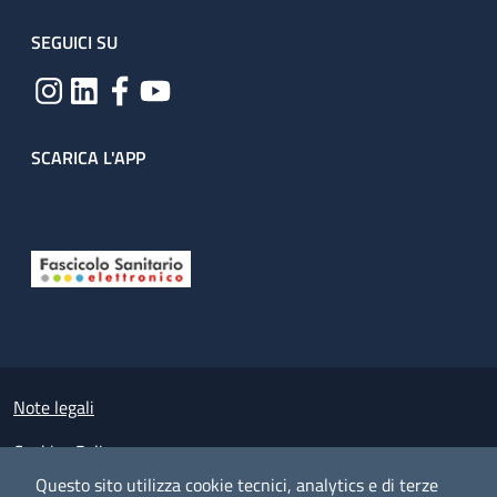
SEGUICI SU
SCARICA L'APP
Useful links section
Small prints
Note legali
Cookies Policy
Questo sito utilizza cookie tecnici, analytics e di terze
Policy privacy e protezione del dato personale