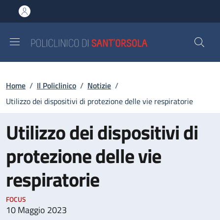
Salta al contenuto principale
Skip to footer content
Briciole di pane
Home
/
Il Policlinico
/
Notizie
/
Utilizzo dei dispositivi di protezione delle vie respiratorie
Utilizzo dei dispositivi di
protezione delle vie
respiratorie
FOCUS
10 Maggio 2023