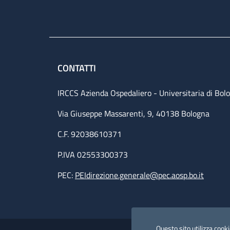
CONTATTI
IRCCS Azienda Ospedaliero - Universitaria di Bol
Via Giuseppe Massarenti, 9, 40138 Bologna
C.F. 92038610371
P.IVA 02553300373
PEC:
PEIdirezione.generale@pec.aosp.bo.it
Useful links section
Questo sito utilizza cookie