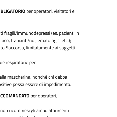
BLIGATORIO
per operatori, visitatori e
enti fragili/immunodepressi (es: pazienti in
ico, trapianti/ndi, ematologici etc.);
onto Soccorso, limitatamente ai soggetti
ie respiratorie per:
 della mascherina, nonché chi debba
positivo possa essere di impedimento.
ACCOMANDATO
per operatori,
ie non ricompresi gli ambulatori/centri