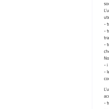
so
L’u
ute
- t
- 
tr
- 
ch
Non
- i
- 
co
L’u
ac
- t