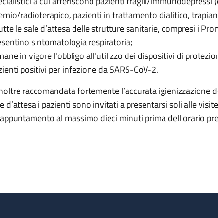
ecialistici a cui afferiscono pazienti fragili/immunodepressi 
emio/radioterapico, pazienti in trattamento dialitico, trapiant
tutte le sale d’attesa delle strutture sanitarie, compresi i P
esentino sintomatologia respiratoria;
ane in vigore l'obbligo all'utilizzo dei dispositivi di protezion
zienti positivi per infezione da SARS-CoV-2.
inoltre raccomandata fortemente l’accurata igienizzazione d
le d’attesa i pazienti sono invitati a presentarsi soli alle vis
l'appuntamento al massimo dieci minuti prima dell’orario pre