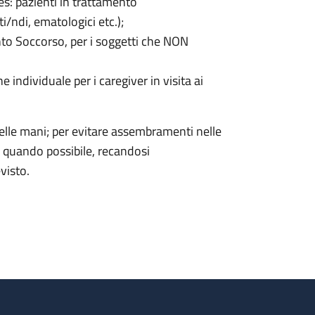
(es: pazienti in trattamento
i/ndi, ematologici etc.);
ronto Soccorso, per i soggetti che NON
e individuale per i caregiver in visita ai
elle mani; per evitare assembramenti nelle
ite quando possibile, recandosi
visto.