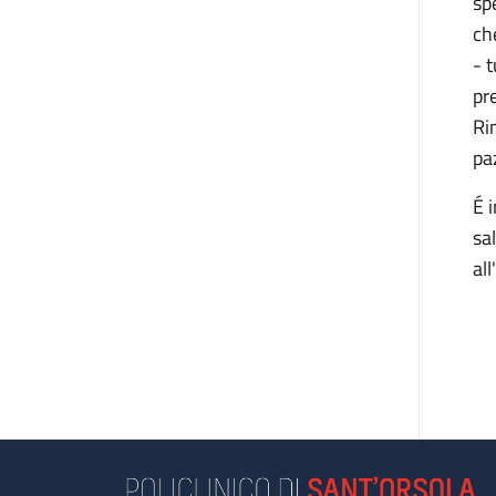
sp
ch
- 
pr
Rim
pa
É 
sa
al