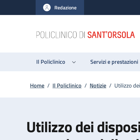
Salta al contenuto principale
Skip to footer content
Redazione
Il Policlinico
Servizi e prestazioni
Briciole di pane
Home
/
Il Policlinico
/
Notizie
/
Utilizzo de
Utilizzo dei disposi