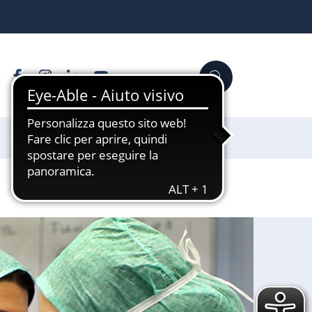
Facebook
Instagram
Linkedin
YouTube
Cerca
Sostienici