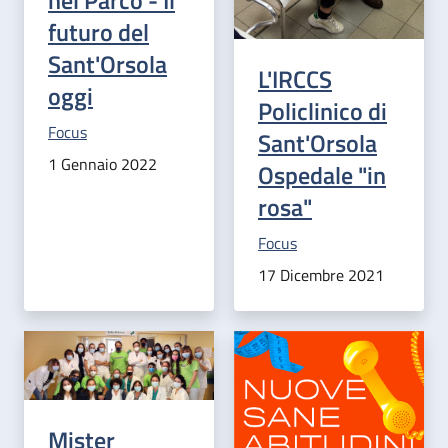
nel Parco - Il
futuro del
Sant'Orsola
L'IRCCS
oggi
Policlinico di
Categoria correlata:
Focus
Sant'Orsola
1 Gennaio 2022
Ospedale "in
rosa"
Categoria correlata:
Focus
17 Dicembre 2021
Mister