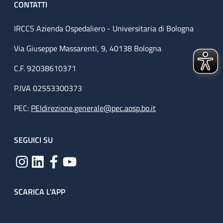
CONTATTI
IRCCS Azienda Ospedaliero - Universitaria di Bologna
Via Giuseppe Massarenti, 9, 40138 Bologna
C.F. 92038610371
P.IVA 02553300373
PEC:
PEIdirezione.generale@pec.aosp.bo.it
SEGUICI SU
SCARICA L'APP