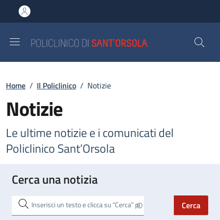
Salta al contenuto principale
Skip to footer content
Briciole di pane
Home
/
Il Policlinico
/
Notizie
Notizie
Le ultime notizie e i comunicati del
Policlinico Sant’Orsola
Cerca una notizia