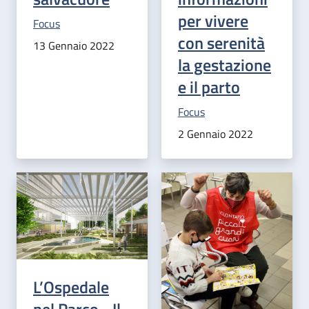
per vivere
Categoria correlata:
Focus
con serenità
13 Gennaio 2022
la gestazione
e il parto
Categoria correlata:
Focus
2 Gennaio 2022
L’Ospedale