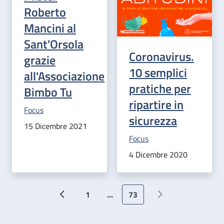
Roberto
Mancini al
Sant'Orsola
Coronavirus.
grazie
10 semplici
all'Associazione
pratiche per
Bimbo Tu
ripartire in
Categoria correlata:
Focus
sicurezza
15 Dicembre 2021
Categoria correlata:
Focus
4 Dicembre 2020
Paginazione
1
…
73
Pagina precedente
Prima pagina
Pagina attuale
Pagina successiva