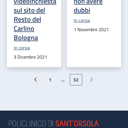
videoinchiesta
non avere
sul sito del
dubbi
Resto del
Categoria correlata:
In corsia
Carlino
1 Novembre 2021
Bologna
Categoria correlata:
In corsia
3 Dicembre 2021
Paginazione
1
…
52
Pagina precedente
Prima pagina
Pagina attuale
Pagina successiva