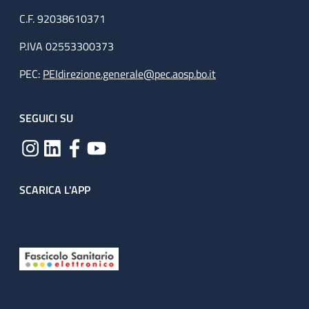
C.F. 92038610371
P.IVA 02553300373
PEC:
PEIdirezione.generale@pec.aosp.bo.it
SEGUICI SU
SCARICA L'APP