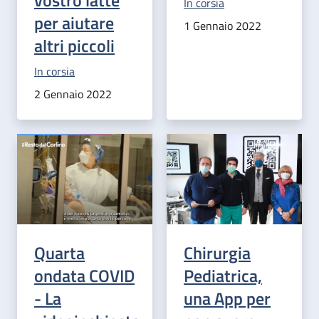
vostro latte
Categoria correlata:
In corsia
per aiutare
1 Gennaio 2022
altri piccoli
Categoria correlata:
In corsia
2 Gennaio 2022
Quarta
Chirurgia
ondata COVID
Pediatrica,
- La
una App per