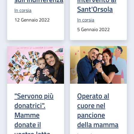
Sant'Orsola
Categoria correlata:
In corsia
Categoria correlata:
In corsia
12 Gennaio 2022
5 Gennaio 2022
"Servono più
Operato al
donatrici".
cuore nel
Mamme
pancione
donate il
della mamma