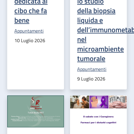
dedicata al
lo studio
cibo che fa
della biopsia
bene
liquida e
dell’immunometa
Categoria correlata:
Appuntamenti
nel
10 Luglio 2026
microambiente
tumorale
Categoria correlata:
Appuntamenti
9 Luglio 2026