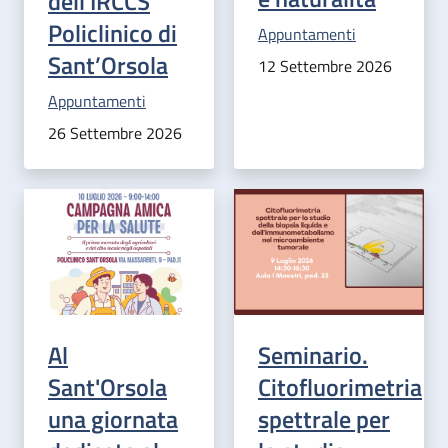
dell'IRCCS
Policlinico di
Categoria correlata:
Appuntamenti
Sant’Orsola
12 Settembre 2026
Categoria correlata:
Appuntamenti
26 Settembre 2026
Al
Seminario.
Sant'Orsola
Citofluorimetria
una giornata
spettrale per