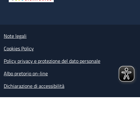
Useful links section
Small prints
Note legali
Cookies Policy
Policy privacy e protezione del dato personale
Albo pretorio on-line
Dichiarazione di accessibilità