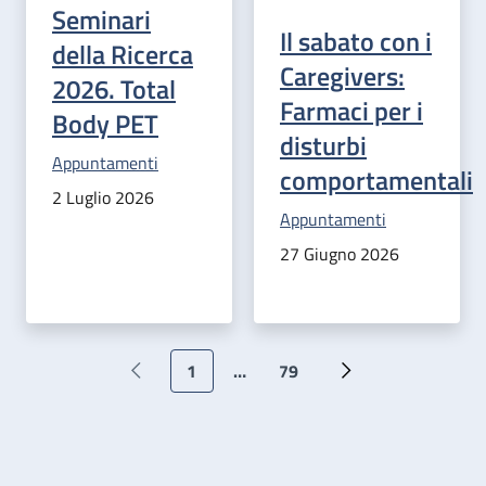
Seminari
Il sabato con i
della Ricerca
Caregivers:
2026. Total
Farmaci per i
Body PET
disturbi
Categoria correlata:
Appuntamenti
comportamentali
2 Luglio 2026
Categoria correlata:
Appuntamenti
27 Giugno 2026
Paginazione
1
…
79
Pagina precedente
Pagina attuale
Ultima pagina
Pagina successiva