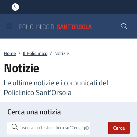
Salta al contenuto principale
Skip to footer content
Briciole di pane
Home
/
Il Policlinico
/
Notizie
Notizie
Le ultime notizie e i comunicati del
Policlinico Sant’Orsola
Cerca una notizia