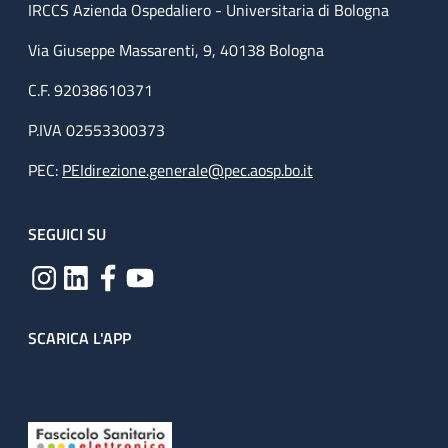
IRCCS Azienda Ospedaliero - Universitaria di Bologna
Via Giuseppe Massarenti, 9, 40138 Bologna
C.F. 92038610371
P.IVA 02553300373
PEC:
PEIdirezione.generale@pec.aosp.bo.it
SEGUICI SU
SCARICA L'APP