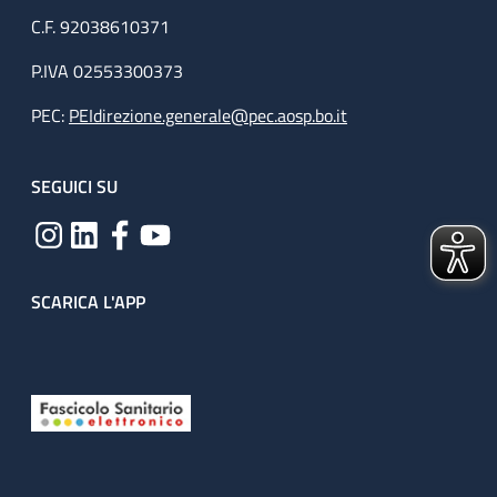
C.F. 92038610371
P.IVA 02553300373
PEC:
PEIdirezione.generale@pec.aosp.bo.it
SEGUICI SU
SCARICA L'APP