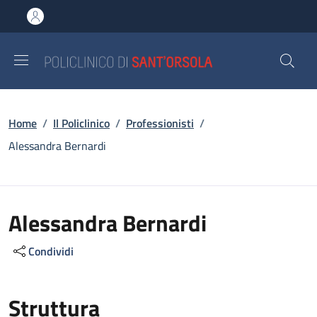
Salta al contenuto principale
Skip to footer content
Briciole di pane
Home
/
Il Policlinico
/
Professionisti
/
Alessandra Bernardi
Alessandra Bernardi
Condividi
Struttura