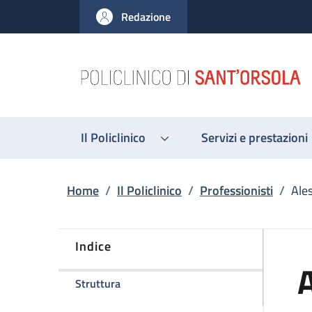
Salta al contenuto principale
Skip to footer content
Redazione
Il Policlinico
Servizi e prestazioni
Briciole di pane
Home
/
Il Policlinico
/
Professionisti
/
Ale
Indice
della pagina Alessandra Bernardi
Struttura