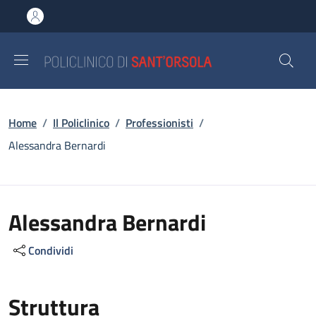
Salta al contenuto principale
Skip to footer content
Briciole di pane
Home
/
Il Policlinico
/
Professionisti
/
Alessandra Bernardi
Alessandra Bernardi
Condividi
Struttura