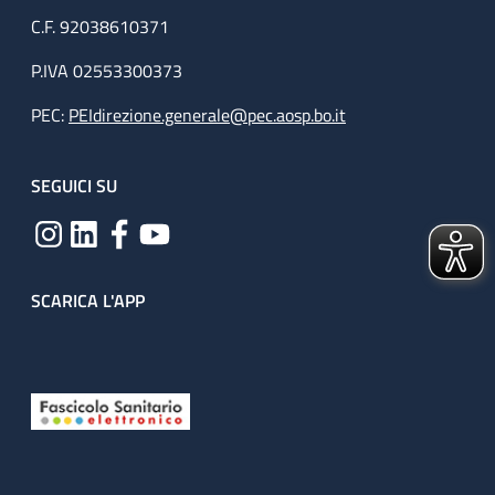
C.F. 92038610371
P.IVA 02553300373
PEC:
PEIdirezione.generale@pec.aosp.bo.it
SEGUICI SU
SCARICA L'APP