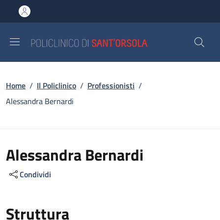
Salta al contenuto principale
Skip to footer content
Briciole di pane
Home
/
Il Policlinico
/
Professionisti
/
Alessandra Bernardi
Alessandra Bernardi
Condividi
Struttura