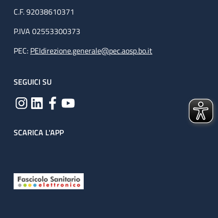
C.F. 92038610371
P.IVA 02553300373
PEC:
PEIdirezione.generale@pec.aosp.bo.it
SEGUICI SU
SCARICA L'APP