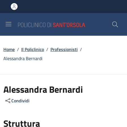
Salta al contenuto principale
Skip to footer content
Briciole di pane
Home
/
Il Policlinico
/
Professionisti
/
Alessandra Bernardi
Alessandra Bernardi
Condividi
Struttura