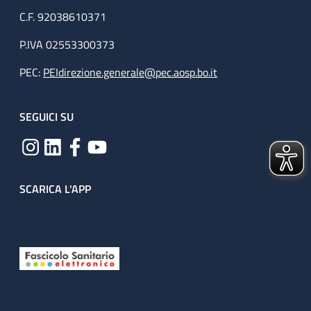
C.F. 92038610371
P.IVA 02553300373
PEC:
PEIdirezione.generale@pec.aosp.bo.it
SEGUICI SU
SCARICA L'APP