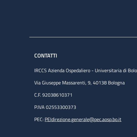
CONTATTI
IRCCS Azienda Ospedaliero - Universitaria di Bol
Via Giuseppe Massarenti, 9, 40138 Bologna
C.F. 92038610371
P.IVA 02553300373
PEC:
PEIdirezione.generale@pec.aosp.bo.it