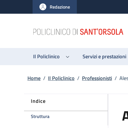
Salta al contenuto principale
Skip to footer content
Redazione
Il Policlinico
Servizi e prestazioni
Briciole di pane
Home
/
Il Policlinico
/
Professionisti
/
Ale
Indice
della pagina Alessandra Bernardi
Struttura