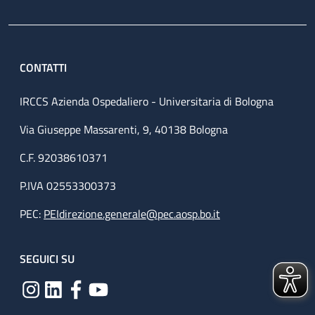
CONTATTI
IRCCS Azienda Ospedaliero - Universitaria di Bologna
Via Giuseppe Massarenti, 9, 40138 Bologna
C.F. 92038610371
P.IVA 02553300373
PEC:
PEIdirezione.generale@pec.aosp.bo.it
SEGUICI SU