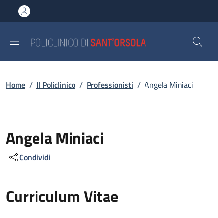
Salta al contenuto principale
Skip to footer content
Briciole di pane
Home
/
Il Policlinico
/
Professionisti
/
Angela Miniaci
Angela Miniaci
Condividi
Curriculum Vitae