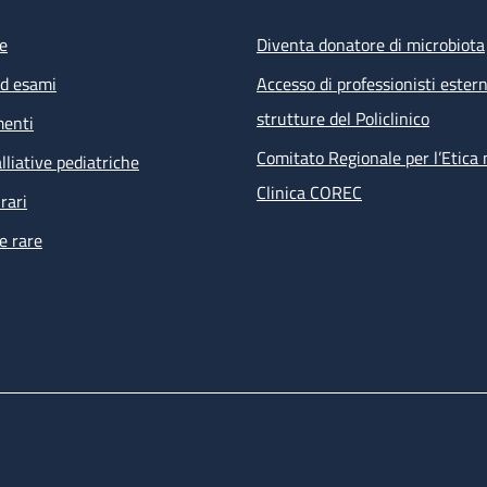
e
Diventa donatore di microbiota
ed esami
Accesso di professionisti estern
strutture del Policlinico
menti
Comitato Regionale per l’Etica 
lliative pediatriche
Clinica COREC
rari
e rare