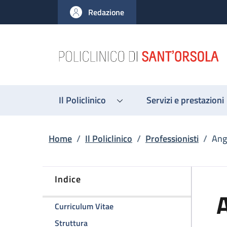
Salta al contenuto principale
Skip to footer content
Redazione
Il Policlinico
Servizi e prestazioni
Briciole di pane
Home
/
Il Policlinico
/
Professionisti
/
Ang
Indice
A
della pagina Angela Miniaci
Curriculum Vitae
della pagina Angela Miniaci
Struttura