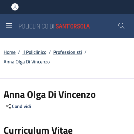
Salta al contenuto principale
Skip to footer content
Briciole di pane
Home
/
Il Policlinico
/
Professionisti
/
Anna Olga Di Vincenzo
Anna Olga Di Vincenzo
Condividi
Curriculum Vitae