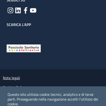
SEGUICI SU
SCARICA L'APP
Useful links section
Small prints
Note legali
Cookies Policy
Questo sito utilizza cookie tecnici, analytics e di terze
Policy privacy e protezione del dato personale
parti.
Proseguendo nella navigazione accetti l'utilizzo dei
cookie.