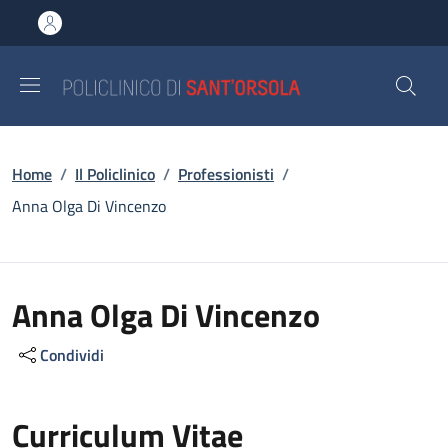
Salta al contenuto principale
Skip to footer content
Briciole di pane
Home
/
Il Policlinico
/
Professionisti
/
Anna Olga Di Vincenzo
Anna Olga Di Vincenzo
Condividi
Curriculum Vitae