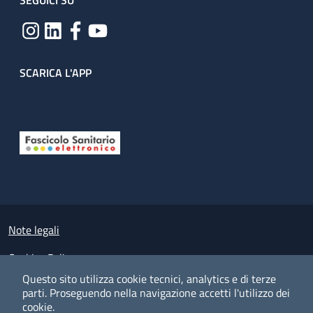
SEGUICI SU
SCARICA L'APP
Useful links section
Small prints
Note legali
Cookies Policy
Questo sito utilizza cookie tecnici, analytics e di terze
Policy privacy e protezione del dato personale
parti.
Proseguendo nella navigazione accetti l'utilizzo dei
cookie.