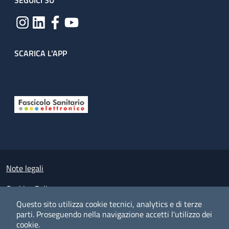
SEGUICI SU
SCARICA L'APP
Useful links section
Small prints
Note legali
Cookies Policy
Questo sito utilizza cookie tecnici, analytics e di terze
Policy privacy e protezione del dato personale
parti.
Proseguendo nella navigazione accetti l'utilizzo dei
cookie.