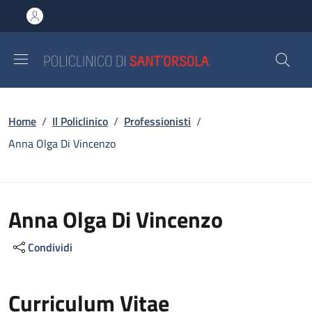
Salta al contenuto principale
Skip to footer content
Briciole di pane
Home
/
Il Policlinico
/
Professionisti
/
Anna Olga Di Vincenzo
Anna Olga Di Vincenzo
Condividi
Curriculum Vitae