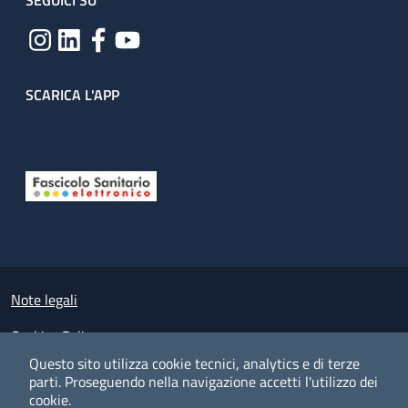
SEGUICI SU
SCARICA L'APP
Useful links section
Small prints
Note legali
Cookies Policy
Questo sito utilizza cookie tecnici, analytics e di terze
Policy privacy e protezione del dato personale
parti.
Proseguendo nella navigazione accetti l'utilizzo dei
cookie.