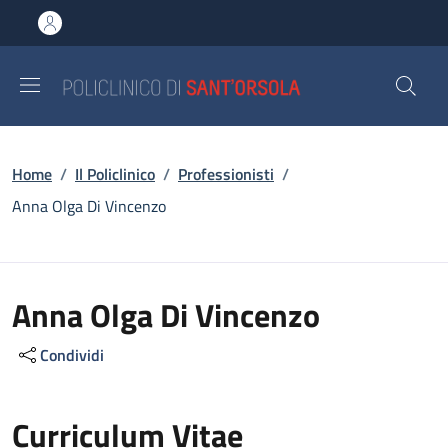
Salta al contenuto principale
Skip to footer content
Briciole di pane
Home
/
Il Policlinico
/
Professionisti
/
Anna Olga Di Vincenzo
Anna Olga Di Vincenzo
Condividi
Curriculum Vitae