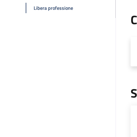
della pagina Anna Olga Di Vin
Libera professione
C
S