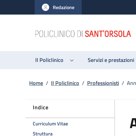
Salta al contenuto principale
Skip to footer content
Redazione
Il Policlinico
Servizi e prestazioni
Briciole di pane
Home
/
Il Policlinico
/
Professionisti
/
Ann
Indice
della pagina Anna Olga Di Vince
Curriculum Vitae
della pagina Anna Olga Di Vincenzo
Struttura