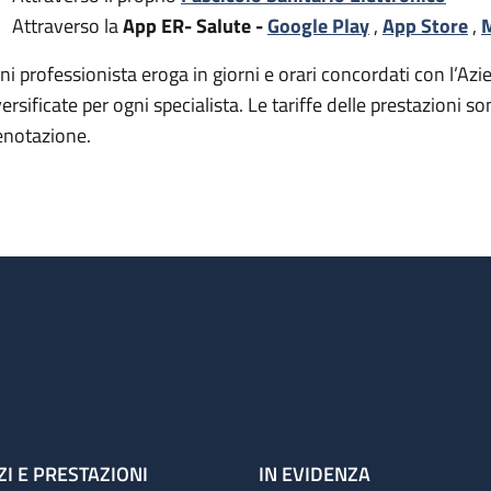
Attraverso la
App ER- Salute -
Google Play
,
App Store
,
M
ni professionista eroga in giorni e orari concordati con l’Azie
versificate per ogni specialista. Le tariffe delle prestazion
enotazione.
ZI E PRESTAZIONI
IN EVIDENZA