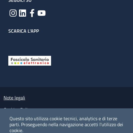
SEGUICI SU
SCARICA L'APP
Useful links section
Small prints
Note legali
Cookies Policy
Questo sito utilizza cookie tecnici, analytics e di terze
Policy privacy e protezione del dato personale
parti.
Proseguendo nella navigazione accetti l'utilizzo dei
cookie.