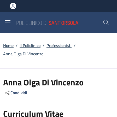
Salta al contenuto principale
Skip to footer content
Briciole di pane
Home
/
Il Policlinico
/
Professionisti
/
Anna Olga Di Vincenzo
Anna Olga Di Vincenzo
Condividi
Curriculum Vitae