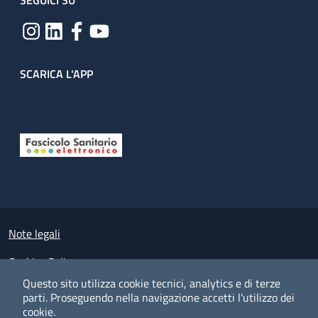
SEGUICI SU
SCARICA L'APP
Useful links section
Small prints
Note legali
Cookies Policy
Questo sito utilizza cookie tecnici, analytics e di terze
Policy privacy e protezione del dato personale
parti.
Proseguendo nella navigazione accetti l'utilizzo dei
cookie.