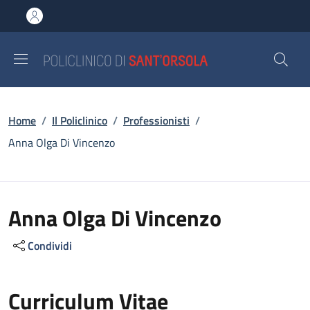
Salta al contenuto principale
Skip to footer content
Briciole di pane
Home
/
Il Policlinico
/
Professionisti
/
Anna Olga Di Vincenzo
Anna Olga Di Vincenzo
Condividi
Curriculum Vitae