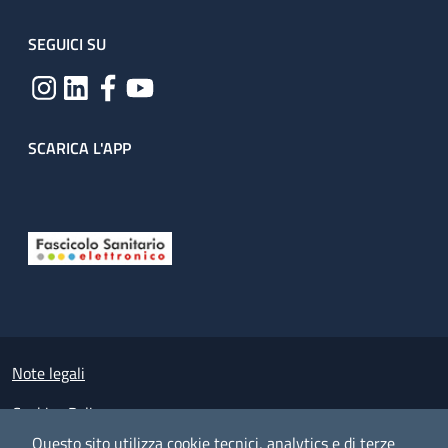
SEGUICI SU
SCARICA L'APP
Useful links section
Small prints
Note legali
Cookies Policy
Questo sito utilizza cookie tecnici, analytics e di terze