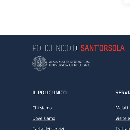
Footer
IL POLICLINICO
SERVI
Chi siamo
Malatti
Dove siamo
Visite 
Carta dei servizi
Tratta