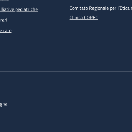
Comitato Regionale per l’Etica 
lliative pediatriche
Clinica COREC
rari
e rare
ogna