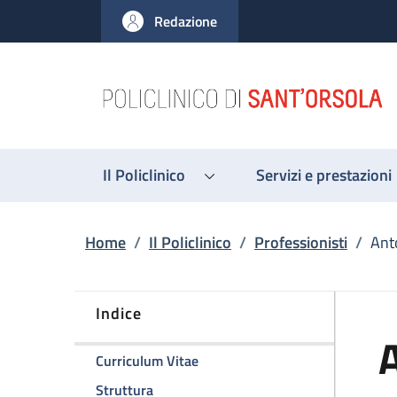
Salta al contenuto principale
Skip to footer content
Redazione
Il Policlinico
Servizi e prestazioni
Briciole di pane
Home
/
Il Policlinico
/
Professionisti
/
Ant
Indice
A
della pagina Antonella Gramantie
Curriculum Vitae
della pagina Antonella Gramantieri
Struttura