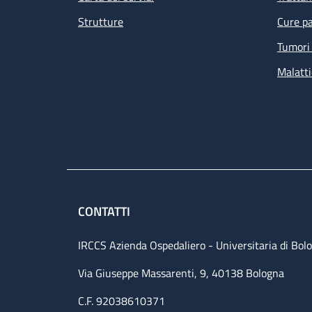
Strutture
Cure pa
Tumori 
Malatti
CONTATTI
IRCCS Azienda Ospedaliero - Universitaria di Bol
Via Giuseppe Massarenti, 9, 40138 Bologna
C.F. 92038610371