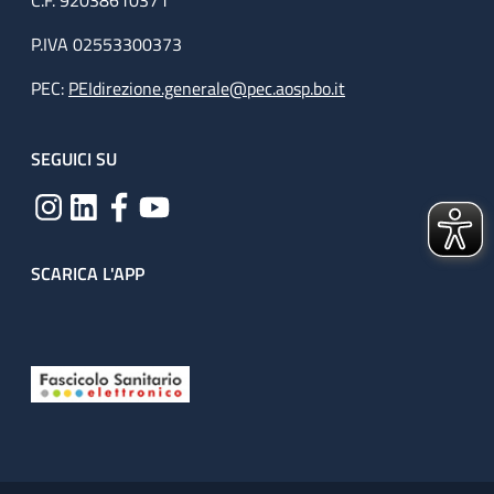
C.F. 92038610371
P.IVA 02553300373
PEC:
PEIdirezione.generale@pec.aosp.bo.it
SEGUICI SU
SCARICA L'APP