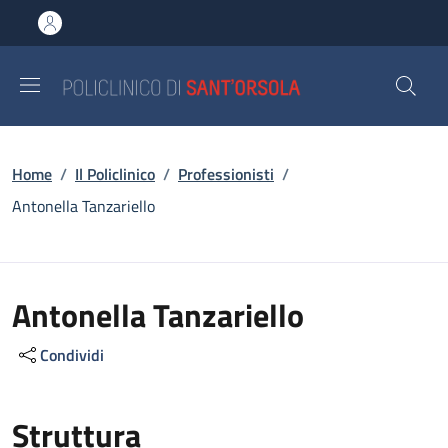
Salta al contenuto principale
Skip to footer content
Briciole di pane
Home
/
Il Policlinico
/
Professionisti
/
Antonella Tanzariello
Antonella Tanzariello
Condividi
Struttura