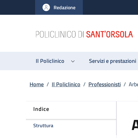
Salta al contenuto principale
Skip to footer content
Redazione
Il Policlinico
Servizi e prestazioni
Briciole di pane
Home
/
Il Policlinico
/
Professionisti
/
Arb
Indice
della pagina Arber Golemi
Struttura