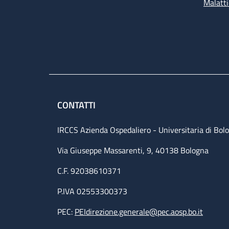
Malatti
CONTATTI
IRCCS Azienda Ospedaliero - Universitaria di Bol
Via Giuseppe Massarenti, 9, 40138 Bologna
C.F. 92038610371
P.IVA 02553300373
PEC:
PEIdirezione.generale@pec.aosp.bo.it