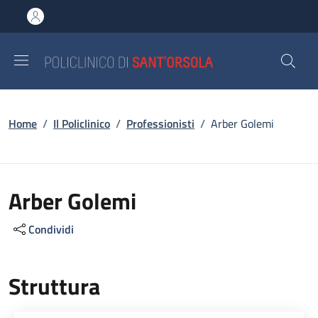
Salta al contenuto principale
Skip to footer content
Briciole di pane
Home
/
Il Policlinico
/
Professionisti
/
Arber Golemi
Arber Golemi
Condividi
Struttura