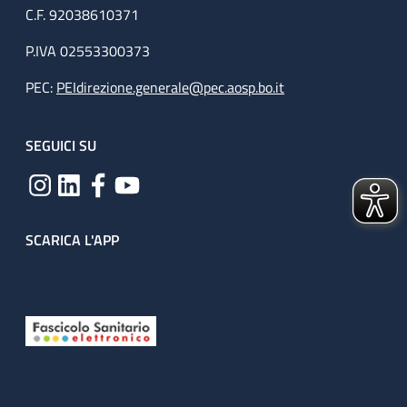
C.F. 92038610371
P.IVA 02553300373
PEC:
PEIdirezione.generale@pec.aosp.bo.it
SEGUICI SU
SCARICA L'APP