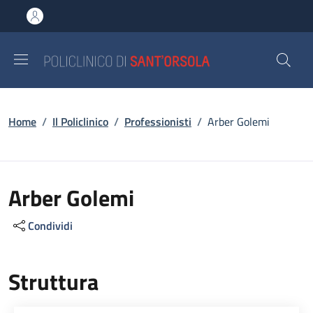
Salta al contenuto principale
Skip to footer content
Briciole di pane
Home
/
Il Policlinico
/
Professionisti
/
Arber Golemi
Arber Golemi
Condividi
Struttura