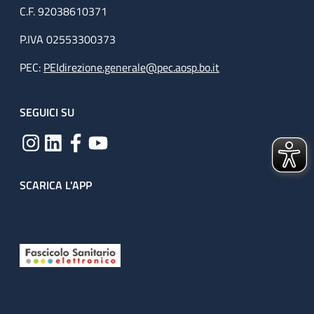
C.F. 92038610371
P.IVA 02553300373
PEC:
PEIdirezione.generale@pec.aosp.bo.it
SEGUICI SU
SCARICA L'APP