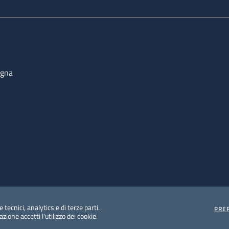
ogna
 tecnici, analytics e di terze parti.
PRE
ione accetti l'utilizzo dei cookie.
e protezione del dato personale
Albo pretorio on-line
Dic