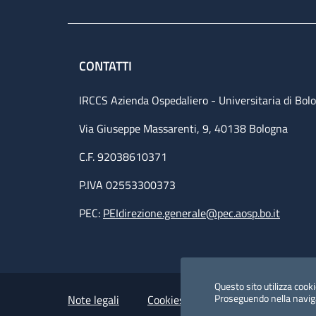
CONTATTI
IRCCS Azienda Ospedaliero - Universitaria di Bol
Via Giuseppe Massarenti, 9, 40138 Bologna
C.F. 92038610371
P.IVA 02553300373
PEC:
PEIdirezione.generale@pec.aosp.bo.it
Small prints
Useful links section
Questo sito utilizza cookie
Proseguendo nella navigaz
Note legali
Cookies Policy
Policy privacy 