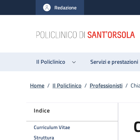
Salta al contenuto principale
Skip to footer content
Redazione
Il Policlinico
Servizi e prestazioni
Briciole di pane
Home
/
Il Policlinico
/
Professionisti
/
Chi
Indice
C
della pagina Chiara Zanfi
Curriculum Vitae
della pagina Chiara Zanfi
Struttura