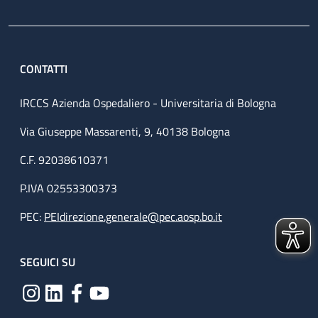
CONTATTI
IRCCS Azienda Ospedaliero - Universitaria di Bologna
Via Giuseppe Massarenti, 9, 40138 Bologna
C.F. 92038610371
P.IVA 02553300373
PEC:
PEIdirezione.generale@pec.aosp.bo.it
SEGUICI SU