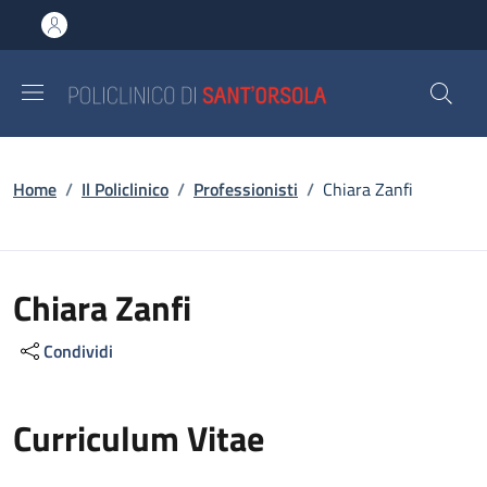
Salta al contenuto principale
Skip to footer content
Briciole di pane
Home
/
Il Policlinico
/
Professionisti
/
Chiara Zanfi
Chiara Zanfi
Condividi
Curriculum Vitae