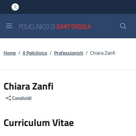
Salta al contenuto principale
Skip to footer content
Briciole di pane
Home
/
Il Policlinico
/
Professionisti
/
Chiara Zanfi
Chiara Zanfi
Condividi
Curriculum Vitae