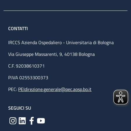
CONTATTI
IRCCS Azienda Ospedaliero - Universitaria di Bologna
Via Giuseppe Massarenti, 9, 40138 Bologna
C.F. 92038610371
P.IVA 02553300373
PEC:
PEIdirezione.generale@pec.aosp.bo.it
SEGUICI SU