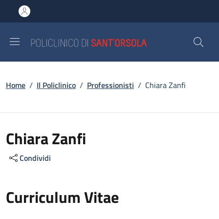
Salta al contenuto principale
Skip to footer content
Briciole di pane
Home
/
Il Policlinico
/
Professionisti
/
Chiara Zanfi
Chiara Zanfi
Condividi
Curriculum Vitae