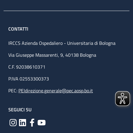
CONTATTI
IRCCS Azienda Ospedaliero - Universitaria di Bologna
Via Giuseppe Massarenti, 9, 40138 Bologna
C.F. 92038610371
P.IVA 02553300373
PEC:
PEIdirezione.generale@pec.aosp.bo.it
SEGUICI SU