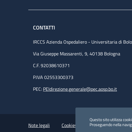
CONTATTI
IRCCS Azienda Ospedaliero - Universitaria di Bol
Via Giuseppe Massarenti, 9, 40138 Bologna
C.F. 92038610371
P.IVA 02553300373
PEC:
PEIdirezione.generale@pec.aosp.bo.it
Small prints
Useful links section
Questo sito utilizza cookie
Proseguendo nella navigaz
Note legali
Cookies Policy
Policy privacy 