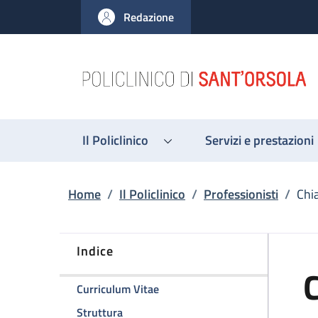
Salta al contenuto principale
Skip to footer content
Redazione
Il Policlinico
Servizi e prestazioni
Briciole di pane
Home
/
Il Policlinico
/
Professionisti
/
Chi
Indice
C
della pagina Chiara Zanfi
Curriculum Vitae
della pagina Chiara Zanfi
Struttura