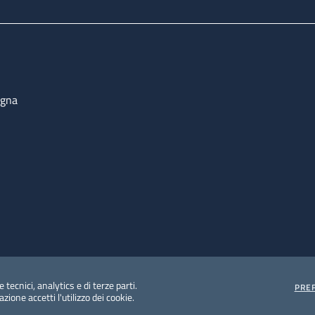
ogna
 tecnici, analytics e di terze parti.
PRE
ione accetti l'utilizzo dei cookie.
e protezione del dato personale
Albo pretorio on-line
Dic