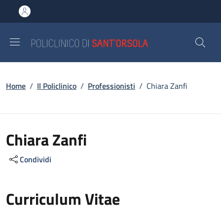
Salta al contenuto principale
Skip to footer content
Briciole di pane
Home
/
Il Policlinico
/
Professionisti
/
Chiara Zanfi
Chiara Zanfi
Condividi
Curriculum Vitae