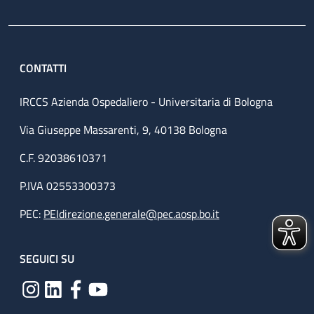
CONTATTI
IRCCS Azienda Ospedaliero - Universitaria di Bologna
Via Giuseppe Massarenti, 9, 40138 Bologna
C.F. 92038610371
P.IVA 02553300373
PEC:
PEIdirezione.generale@pec.aosp.bo.it
SEGUICI SU