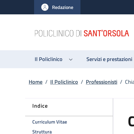
Salta al contenuto principale
Skip to footer content
Redazione
Il Policlinico
Servizi e prestazioni
Briciole di pane
Home
/
Il Policlinico
/
Professionisti
/
Chi
Indice
C
della pagina Chiara Zanfi
Curriculum Vitae
della pagina Chiara Zanfi
Struttura