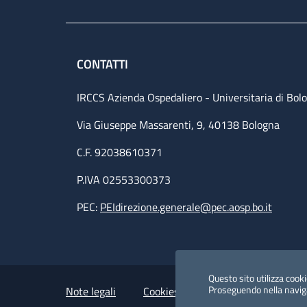
CONTATTI
IRCCS Azienda Ospedaliero - Universitaria di Bol
Via Giuseppe Massarenti, 9, 40138 Bologna
C.F. 92038610371
P.IVA 02553300373
PEC:
PEIdirezione.generale@pec.aosp.bo.it
Small prints
Useful links section
Questo sito utilizza cookie
Proseguendo nella navigaz
Note legali
Cookies Policy
Policy privacy 