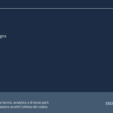
ogna
 tecnici, analytics e di terze parti.
PRE
ione accetti l'utilizzo dei cookie.
e protezione del dato personale
Albo pretorio on-line
Dic