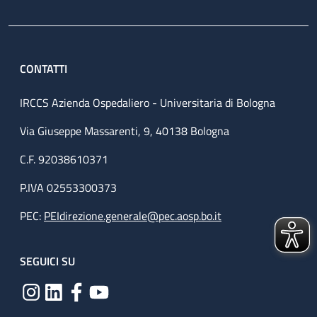
CONTATTI
IRCCS Azienda Ospedaliero - Universitaria di Bologna
Via Giuseppe Massarenti, 9, 40138 Bologna
C.F. 92038610371
P.IVA 02553300373
PEC:
PEIdirezione.generale@pec.aosp.bo.it
SEGUICI SU