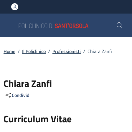
Salta al contenuto principale
Skip to footer content
Briciole di pane
Home
/
Il Policlinico
/
Professionisti
/
Chiara Zanfi
Chiara Zanfi
Condividi
Curriculum Vitae