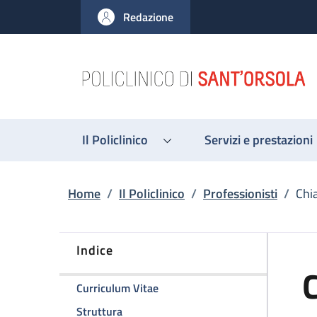
Salta al contenuto principale
Skip to footer content
Redazione
Il Policlinico
Servizi e prestazioni
Briciole di pane
Home
/
Il Policlinico
/
Professionisti
/
Chi
Indice
C
della pagina Chiara Zanfi
Curriculum Vitae
della pagina Chiara Zanfi
Struttura