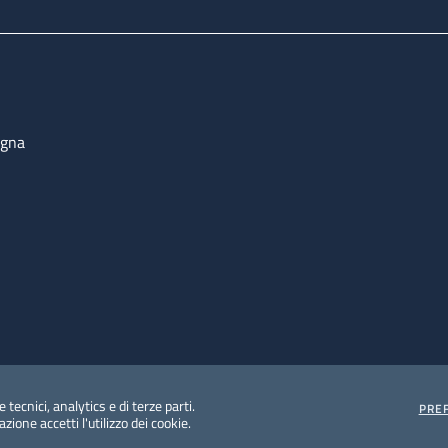
ogna
 tecnici, analytics e di terze parti.
PRE
ione accetti l'utilizzo dei cookie.
e protezione del dato personale
Albo pretorio on-line
Dic