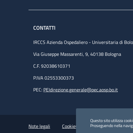
CONTATTI
IRCCS Azienda Ospedaliero - Universitaria di Bol
Via Giuseppe Massarenti, 9, 40138 Bologna
C.F. 92038610371
P.IVA 02553300373
PEC:
PEIdirezione.generale@pec.aosp.bo.it
Small prints
Useful links section
Questo sito utilizza cookie
Proseguendo nella navigaz
Note legali
Cookies Policy
Policy privacy 