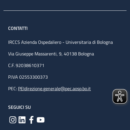
CONTATTI
IRCCS Azienda Ospedaliero - Universitaria di Bologna
Via Giuseppe Massarenti, 9, 40138 Bologna
C.F. 92038610371
P.IVA 02553300373
PEC:
PEIdirezione.generale@pec.aosp.bo.it
SEGUICI SU