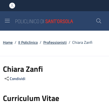
Salta al contenuto principale
Skip to footer content
Briciole di pane
Home
/
Il Policlinico
/
Professionisti
/
Chiara Zanfi
Chiara Zanfi
Condividi
Curriculum Vitae