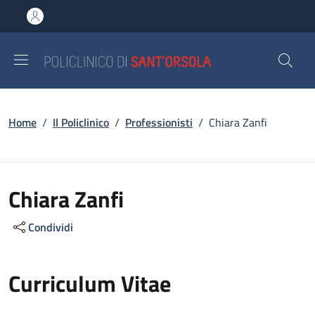
Salta al contenuto principale
Skip to footer content
Briciole di pane
Home
/
Il Policlinico
/
Professionisti
/
Chiara Zanfi
Chiara Zanfi
Condividi
Curriculum Vitae