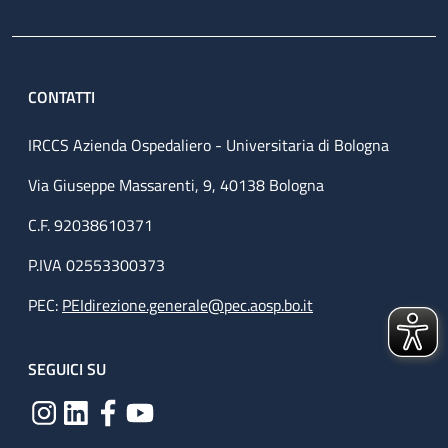
CONTATTI
IRCCS Azienda Ospedaliero - Universitaria di Bologna
Via Giuseppe Massarenti, 9, 40138 Bologna
C.F. 92038610371
P.IVA 02553300373
PEC:
PEIdirezione.generale@pec.aosp.bo.it
SEGUICI SU